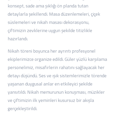
Düğün Event Klip
konsept, sade ama şıklığı ön planda tutan
detaylarla şekillendi. Masa düzenlemeleri, çiçek
süslemeleri ve nikah masası dekorasyonu,
Ninova Diş Kliniği
çiftimizin zevklerine uygun şekilde titizlikle
hazırlandı.
Güldüren Diş Eyüp Açılış Drone Klibi
Nikah töreni boyunca her ayrıntı profesyonel
ekiplerimizce organize edildi. Güler yüzlü karşılama
personelimiz, misafirlerin rahatını sağlayacak her
Mazal Jewery Açılış Organizasyonu
Drone Klibi
detayı düşündü. Ses ve ışık sistemlerimizle törende
yaşanan duygusal anlar en etkileyici şekilde
yansıtıldı. Nikah memurunun konuşması, müzikler
Düğün Balerin Dans Gösterisi
ve çiftimizin ilk yeminleri kusursuz bir akışla
gerçekleştirildi.