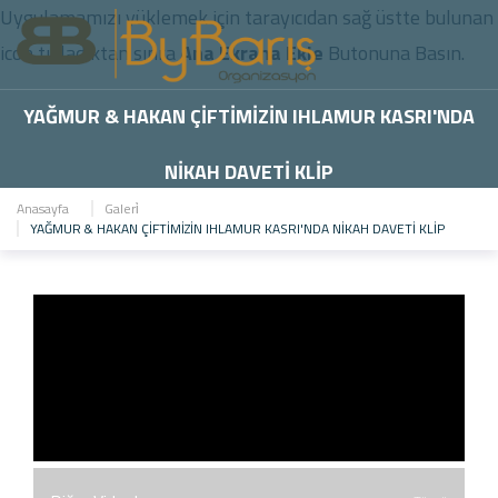
Uygulamamızı yüklemek için tarayıcıdan sağ üstte bulunan
icon
tıkladıktan sınra
Ana Ekrana Ekle
Butonuna Basın.
YAĞMUR & HAKAN ÇİFTİMİZİN IHLAMUR KASRI'NDA
NİKAH DAVETİ KLİP
Anasayfa
Galeri̇
YAĞMUR & HAKAN ÇİFTİMİZİN IHLAMUR KASRI'NDA NİKAH DAVETİ KLİP