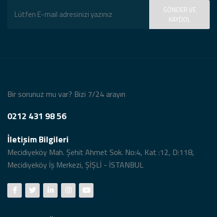
Nuray yıldız Maltepe açılış
GÖNDER VE
organizasyonu
KAYDOL
Dünya Eczanesi Kadıköy
Bir sorunuz mu var? Bizi 7/24 arayın
Neslim Güngen Cevizlibağ Dans
gösterisi
0212 431 98 56
İletişim Bilgileri
Neslim Güngen Çorlu Açılış
Organizasyonu
Mecidiyeköy Mah. Şehit Ahmet Sok. No:4, Kat :12, D:118,
Mecidiyeköy İş Merkezi, ŞİŞLİ - İSTANBUL
Neslim Güngen Açılış Klibi