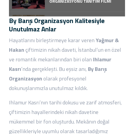
ORGANİZASYONU TANITIM FİLMİ
By Barış Organizasyon Kalitesiyle
YAĞMUR & HAKAN ÇİFTİMİZİN
IHLAMUR KASRI'NDA NİKAH DAVETİ
Unutulmaz Anlar
KLİP
Hayatlarını birleştirmeye karar veren
Yağmur &
Hakan
çiftimizin nikah daveti, İstanbul’un en özel
İnternational Plus Halkalı Açılış
Eventi Klip Videosu
ve romantik mekanlarından biri olan
Ihlamur
Kasrı
’nda gerçekleşti. Bu eşsiz anı,
By Barış
LİVWELL SAĞLIKLI YAŞAM MERKEZİ
Organizasyon
olarak profesyonel
AÇILIŞ EVENTİ KLİP ÇEKİMİ
dokunuşlarımızla unutulmaz kıldık.
Ihlamur Kasrı’nın tarihi dokusu ve zarif atmosferi,
Zeynep & Fatih Çiftimizin Düğün
Eventi Küçüksu Kasrı Klip
çiftimizin hayallerindeki nikah davetine
mükemmel bir fon oluşturdu. Mekânın doğal
güzellikleriyle uyumlu olarak tasarladığımız
Sümeyye & Mehmet Necip Çiftimizin