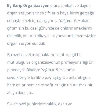
Açılış Organizasyonu Trio Grubu
By Barış Organizasyon
olarak, nikah ve düğün
organizasyonlarında çiftlerin hayallerini gerçeğe
dönüştürmek için çalışıyoruz. Yağmur & Hakan
Nuray Yıldız Genel merkezi Açılış
Davet organizasyonu
çiftimizin bu özel gününde de onların isteklerini
dinledik, onların hikayesini yansıtan benzersiz bir
organizasyon sunduk.
Feti & Azra Çifti Düğün
Organizasyonu
Bu özel davette konukların konforu, çiftin
mutluluğu ve organizasyonun profesyonelliği ön
Kanal D Yeni sezon Gala Lansmanı
plandaydı. Böylece Yağmur & Hakan’ın
sevdikleriyle birlikte paylaştığı bu anlamlı gün,
hem onlar hem de misafirleri için unutulmaz bir
Esenler türev açılış organizasyonu
anıya dönüştü.
Siz de özel günlerinizi şıklık, özen ve