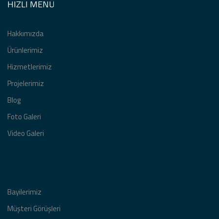
HIZLI MENÜ
Medin verse Açılış Klibi
Hakkımızda
Ürünlerimiz
Eczane Açılış Organizasyonu
Hizmetlerimiz
Projelerimiz
Blog
The Coffee Factory Beylikdüzü
Foto Galeri
Video Galeri
Nuray Yıldız Maltepe açılış klibi
Sümeyye Kocakaplan Başakşehir
Bayilerimiz
Açılış Organizasyonu
Müşteri Görüşleri