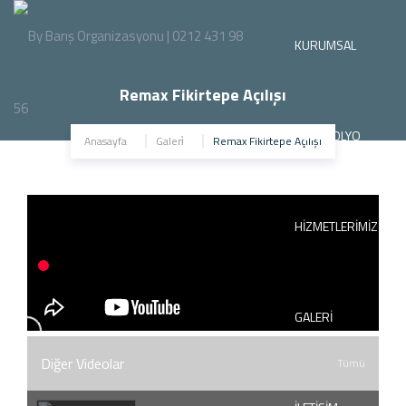
KURUMSAL
Remax Fikirtepe Açılışı
PORTFOLYO
Anasayfa
Galeri̇
Remax Fikirtepe Açılışı
HİZMETLERİMİZ
GALERİ
Diğer Videolar
Tümü