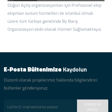
YAĞMUR & HAKAN ÇİFTİMİZİN
Düğün Açılış organizasyonları için Profosonel ekip
IHLAMUR KASRI'NDA NİKAH DAVETİ
ekipman sunum hizmetleri ile istanbul olmak
KLİP
üzere tüm türkiye genelinde By Barış
Organizasyon ekibi olarak Hizmet Sağlamaktayız.
İnternational Plus Halkalı Açılış
Eventi Klip Videosu
LİVWELL SAĞLIKLI YAŞAM MERKEZİ
AÇILIŞ EVENTİ KLİP ÇEKİMİ
E-Posta Bültenimize
Kaydolun
Zeynep & Fatih Çiftimizin Düğün
Düzenli olarak projelerimiz hakkında bilgilendirici
Eventi Küçüksu Kasrı Klip
bültenler gönderiyoruz.
Sümeyye & Mehmet Necip Çiftimizin
Düğün Event Klip
GÖNDER VE
KAYDOL