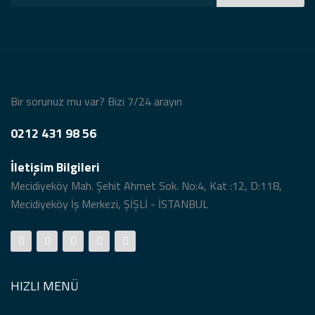
Ninova Diş Kliniği
Güldüren Diş Eyüp Açılış Drone Klibi
Bir sorunuz mu var? Bizi 7/24 arayın
0212 431 98 56
Mazal Jewery Açılış Organizasyonu
Drone Klibi
İletişim Bilgileri
Mecidiyeköy Mah. Şehit Ahmet Sok. No:4, Kat :12, D:118,
Mecidiyeköy İş Merkezi, ŞİŞLİ - İSTANBUL
Düğün Balerin Dans Gösterisi
HIZLI MENÜ
Açılış Organizasyonu Trio Grubu