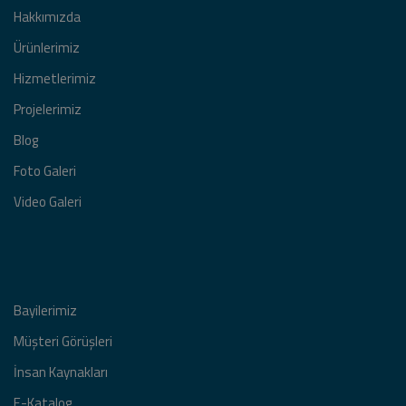
Hakkımızda
Nuray Yıldız Genel merkezi Açılış
Ürünlerimiz
Davet organizasyonu
Hizmetlerimiz
Projelerimiz
Feti & Azra Çifti Düğün
Organizasyonu
Blog
Foto Galeri
Video Galeri
Kanal D Yeni sezon Gala Lansmanı
Esenler türev açılış organizasyonu
Bayilerimiz
Müşteri Görüşleri
Sfc Desing Açılış Organizasyonu
İnsan Kaynakları
Konfetti atımı
E-Katalog