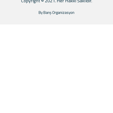
Copyright © 2021. Her Hakkı Saklıdır.
By Barış Organizasyon
Dünya Eczanesi Kadıköy
Neslim Güngen Cevizlibağ Dans
gösterisi
Neslim Güngen Çorlu Açılış
Organizasyonu
Neslim Güngen Açılış Klibi
Medin verse Açılış Klibi