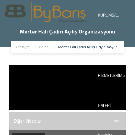
KURUMSAL
Merter Halı Çadırı Açılış Organizasyonu
PORTFOLYO
Anasayfa
Galeri̇
Merter Halı Çadırı Açılış Organizasyonu
HİZMETLERİMİZ
GALERİ
Diğer Videolar
Tümü