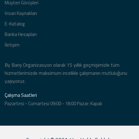
Müşteri Görüşleri
İnsan Kaynakları
Rukiye kaya diyetisyen merkezi
E-Katalog
Banka Hesapları
İletişim
Remax hane Etiler açılışı
By Barış Organizasyon olarak 15 yıllık geçmişimizle tüm
Beko açılış organizasyonu bando
hizmetlerimizde maksimum incelikle çalışmanın mutluluğunu
takımı
yaşıyoruz.
Çalışma Saatleri
Dans gösterisi
Pazartesi - Cumartesi 09:00 - 18:00 Pazar: Kapalı
Nuray yıldız Maltepe açılış
organizasyonu