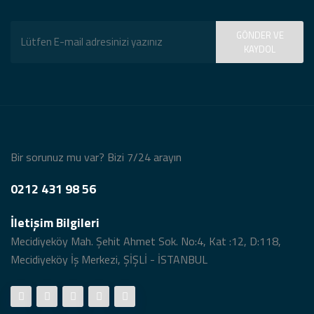
Ninova Diş Kliniği
GÖNDER VE
KAYDOL
Güldüren Diş Eyüp Açılış Drone Klibi
Mazal Jewery Açılış Organizasyonu
Bir sorunuz mu var? Bizi 7/24 arayın
Drone Klibi
0212 431 98 56
İletişim Bilgileri
Düğün Balerin Dans Gösterisi
Mecidiyeköy Mah. Şehit Ahmet Sok. No:4, Kat :12, D:118,
Mecidiyeköy İş Merkezi, ŞİŞLİ - İSTANBUL
Açılış Organizasyonu Trio Grubu