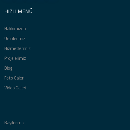
HIZLI MENÜ
Nuray Yıldız Genel merkezi Açılış
Davet organizasyonu
Hakkımızda
Feti & Azra Çifti Düğün
Ürünlerimiz
Organizasyonu
Hizmetlerimiz
Projelerimiz
Kanal D Yeni sezon Gala Lansmanı
Blog
Foto Galeri
Video Galeri
Esenler türev açılış organizasyonu
Sfc Desing Açılış Organizasyonu
Bayilerimiz
Konfetti atımı