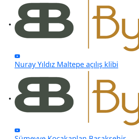
Nuray Yıldız Maltepe açılış klibi
Sümeyye Kocakaplan Başakşehir