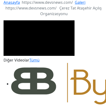
Anasayfa
Galeri̇
Çerez Tat Ataşehir Açılış
Organizasyonu
Diğer Videolar
Tümü